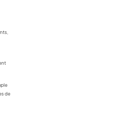
nts,
vent
mple
les de