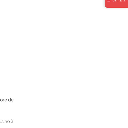
☰ SITES
core de
usine à