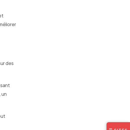
et
méliorer
sur des
osant
, un
eut