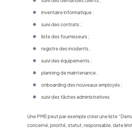
suivi des demandes clients ;
inventaire informatique ;
suivi des contrats ;
liste des fournisseurs ;
registre des incidents ;
suivi des équipements ;
planning de maintenance ;
onboarding des nouveaux employés ;
suivi des tâches administratives.
Une PME peut par exemple créer une liste “Dema
concerné, priorité, statut, responsable, date l