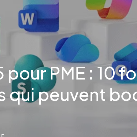
 pour PME : 10 fo
s qui peuvent bo
BE