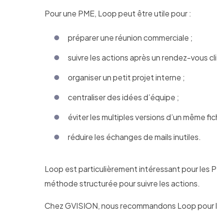
Pour une PME, Loop peut être utile pour :
préparer une réunion commerciale ;
suivre les actions après un rendez-vous cli
organiser un petit projet interne ;
centraliser des idées d’équipe ;
éviter les multiples versions d’un même fich
réduire les échanges de mails inutiles.
Loop est particulièrement intéressant pour les P
méthode structurée pour suivre les actions.
Chez GVISION, nous recommandons Loop pour les 