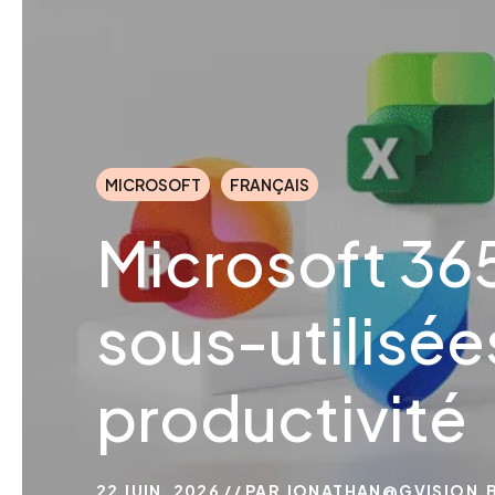
MICROSOFT
FRANÇAIS
Microsoft 365
sous-utilisée
productivité
22 JUIN, 2026
PAR
JONATHAN@GVISION.