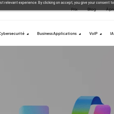
t relevant experience. By clicking on accept, you give your consent to
Prix
Blog
À pr
Cybersecurité
Business Applications
VoIP
IA