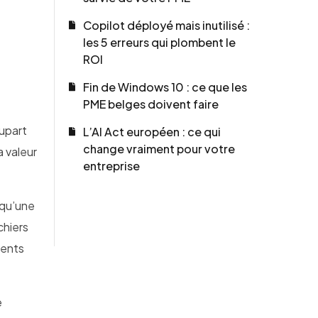
Copilot déployé mais inutilisé :
les 5 erreurs qui plombent le
ROI
Fin de Windows 10 : ce que les
PME belges doivent faire
lupart
L’AI Act européen : ce qui
change vraiment pour votre
a valeur
entreprise
 qu’une
chiers
ments
e