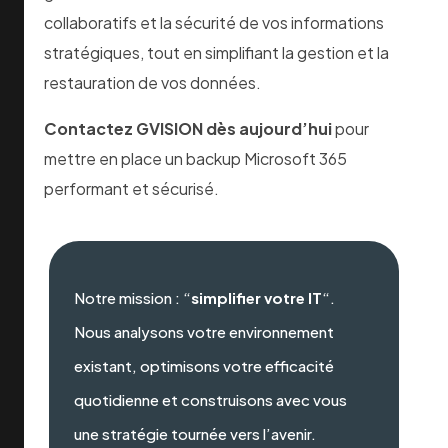
collaboratifs et la sécurité de vos informations
Dans des datacenters européens certifiés, conformes
stratégiques, tout en simplifiant la gestion et la
Centre pour la
restauration de vos données.
Cybersécurité Belgique (CCB)
. Grâce à notre
Backup 
Belgique
, vos données ne quittent jamais l’Union Eur
Contactez GVISION dès aujourd’hui
pour
mettre en place un backup Microsoft 365
Peut-on archiver les données d’anciens collabora
performant et sécurisé.
Absolument. Vous libérez la licence Microsoft 365 de l
l’intégralité de ses données dans votre backup sécuri
cas d’audit ou de litige.
Combien de temps faut-il pour restaurer des don
Notre mission : “
simplifier votre IT
“.
La plupart des restaurations ciblées (un email, un fichie
Nous analysons votre environnement
moins de 5 minutes
. Une restauration complète de bo
existant, optimisons votre efficacité
réalisée en quelques heures selon le volume.
quotidienne et construisons avec vous
une stratégie tournée vers l’avenir.