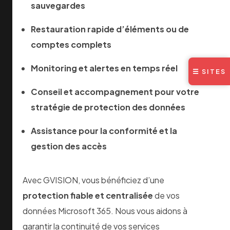
sauvegardes
Intégration MDM :
Couplage avec
Restauration rapide d’éléments ou de
Microsoft Intune
pour
comptes complets
restreindre l’accès aux outils de restauration aux seul
Monitoring et alertes en temps réel
Support local en français :
Une équipe basée en B
☰ SITES
disponible en cas d’urgence, pour une restauration sa
Conseil et accompagnement pour votre
stratégie de protection des données
Questions fréquen
Assistance pour la conformité et la
Microsoft Teams est-il inclus dans la sauvegarde 
gestion des accès
Oui. Notre solution de
Backup Microsoft 365 en Bel
conversations de canaux, les fichiers partagés dans
Avec GVISION, vous bénéficiez d’une
Microsoft Teams
et les
protection fiable et centralisée
de vos
paramètres de configuration des équipes.
données Microsoft 365. Nous vous aidons à
garantir la continuité de vos services
Où sont physiquement stockées mes sauvegarde