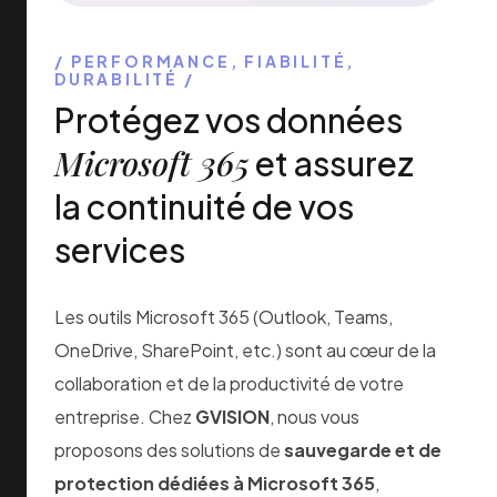
Backup Microso
PERFORMANCE, FIABILITÉ,
DURABILITÉ
Protégez vos données
Microsoft ne sauvegarde pas vos données — c’est une 
Microsoft 365
et assurez
Microsoft garantit uniquement la disponibilité de son in
la continuité de vos
fichiers et conversations Teams reste
entièrement vo
services
Chez
GVISION
, nous déployons un
Backup Microsoft
fiable, automatisé et conforme — le bouclier dont votr
Les outils Microsoft 365 (Outlook, Teams,
environnement collaboratif contre les suppressions ac
OneDrive, SharePoint, etc.) sont au cœur de la
Protégez vos donn
collaboration et de la productivité de votre
entreprise. Chez
GVISION
, nous vous
Outlook, Teams, OneDrive, SharePoint : ces outils sont
proposons des solutions de
sauvegarde et de
Une perte de données, même partielle, peut paralyser 
protection dédiées à Microsoft 365
,